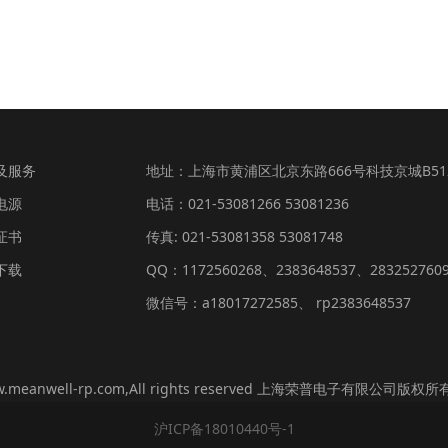
及服务
地址：上海市黄浦区北京东路666号科技京城B51
电源
电话：021-53081266 53081236
证书
传真: 021-53081358 53081748
下载
QQ：1172560268、2383648537、283252760
微信号：a18017272585、 rp2383648537
www.meanwell-rp.com,All rights reserved 上海荣普电子有限公司版权
沪ICP备18010440号-1