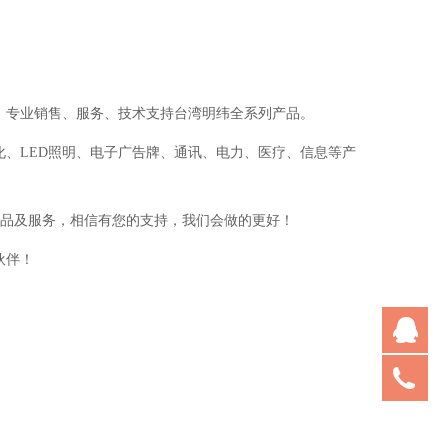
，专业销售、服务、技术支持台湾明纬全系列产品。
化、LED照明、电子广告牌、
通讯、电力、医疗、信息等产
产品及服务，相信有您的支持，我们会做的更好！
伙伴！
q
q
02
q