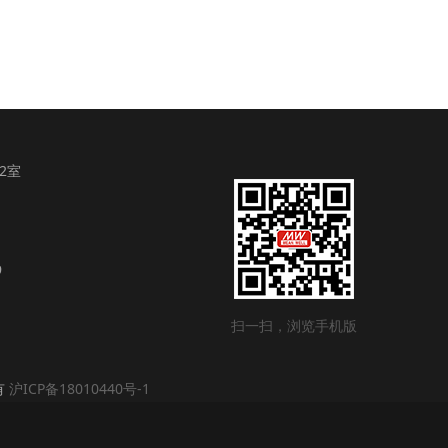
2室
9
扫一扫，浏览手机版
所有
沪ICP备18010440号-1