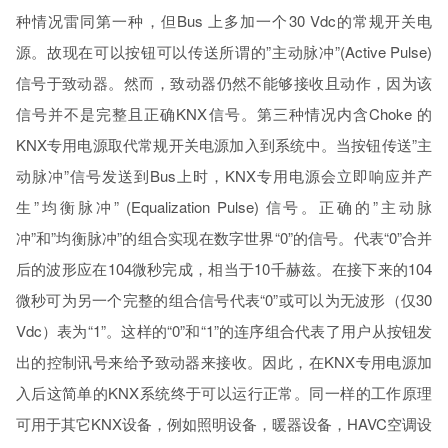
种情况雷同第一种，但Bus 上多加一个30 Vdc的常规开关电
源。故现在可以按钮可以传送所谓的”主动脉冲”(Active Pulse)
信号于致动器。然而，致动器仍然不能够接收且动作，因为该
信号并不是完整且正确KNX信号。第三种情况内含Choke 的
KNX专用电源取代常规开关电源加入到系统中。当按钮传送”主
动脉冲”信号发送到Bus上时，KNX专用电源会立即响应并产
生”均衡脉冲” (Equalization Pulse) 信号。正确的”主动脉
冲”和”均衡脉冲”的组合实现在数字世界“0”的信号。代表“0”合并
后的波形应在104微秒完成，相当于10千赫兹。在接下来的104
微秒可为另一个完整的组合信号代表“0”或可以为无波形（仅30
Vdc）表为“1”。这样的“0”和“1”的连序组合代表了用户从按钮发
出的控制讯号来给予致动器来接收。因此，在KNX专用电源加
入后这简单的KNX系统终于可以运行正常。同一样的工作原理
可用于其它KNX设备，例如照明设备，暖器设备，HAVC空调设