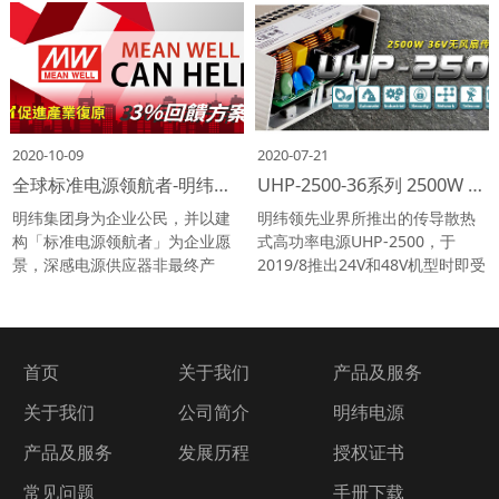
统商需求一机多用简化机型等应
源/充电器/PoE供电/电解处理等
用需求，明纬新上市了一款市面
产业应用。
上极少有的18:1 (8.5~160Vdc)超
宽压输入RSDW20UW 与
RDDW20UW系列。
2020-10-09
2020-07-21
全球标准电源领航者-明纬集团 推出促进产业复原3％回馈方案
UHP-2500-36系列 2500W 36V无风扇传导散热式电源供应器
明纬集团身为企业公民，并以建
明纬领先业界所推出的传导散热
构「标准电源领航者」为企业愿
式高功率电源UHP-2500，于
景，深感电源供应器非最终产
2019/8推出24V和48V机型时即受
品，需依赖终端系统设备恢复需
到广大回响。为满足终端客户多
求才有订单。企业不能独善其
元的应用需求，特别延伸开发36V
身，需要串联产业上下游推动
机型并于近日顺利产出，使UHP
「促进产业复原」，唯有整体产
系列的机型选择更趋完整。
首页
关于我们
产品及服务
业复原后，才能恢复正常营运/正
常生活。
关于我们
公司简介
明纬电源
产品及服务
发展历程
授权证书
常见问题
手册下载