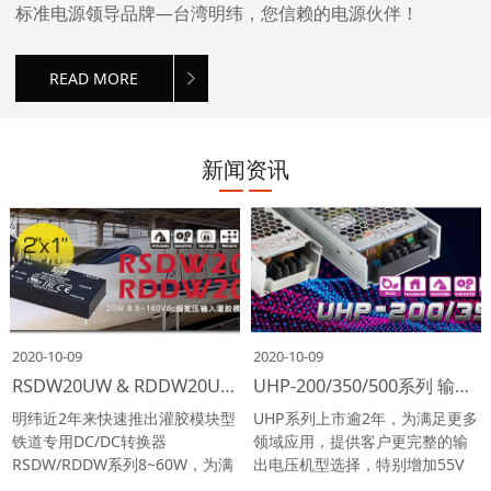
标准电源领导品牌—台湾明纬，您信赖的电源伙伴！
READ MORE
新闻资讯
2020-10-09
2020-10-09
RSDW20UW & RDDW20UW系列 20W 2〞x 1 〞 8.5~160Vdc超宽压输入铁道专用灌胶模块型DC/DC转换器
UHP-200/350/500系列 输出55V机型
明纬近2年来快速推出灌胶模块型
UHP系列上市逾2年，为满足更多
铁道专用DC/DC转换器
领域应用，提供客户更完整的输
RSDW/RDDW系列8~60W，为满
出电压机型选择，特别增加55V
足直流电压来源极度不稳定或系
输出的机型，可提供如通讯用电